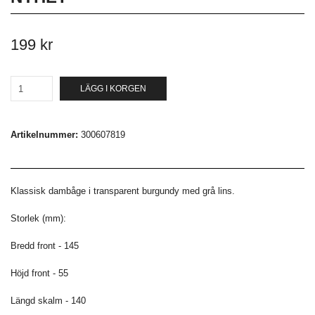
199 kr
LÄGG I KORGEN
Artikelnummer:
300607819
Klassisk dambåge i transparent burgundy med grå lins.
Storlek (mm):
Bredd front - 145
Höjd front - 55
Längd skalm - 140