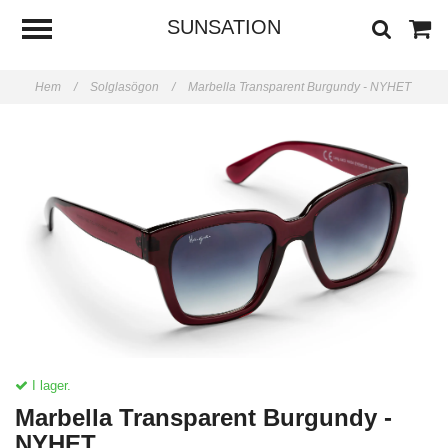
SUNSATION
Hem
/
Solglasögon
/
Marbella Transparent Burgundy - NYHET
I lager.
Marbella Transparent Burgundy -
NYHET