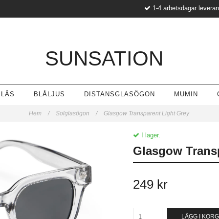
1-4 arbetsdagar levera
SUNSATION
LÄS
BLÅLJUS
DISTANSGLASÖGON
MUMIN
Hem
/
Solglasögon
/
Glasgow Transparent Light Grey
I lager.
Glasgow Transp
249 kr
LÄGG I KOR