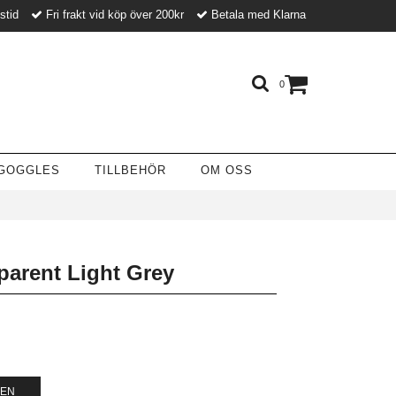
nstid
Fri frakt vid köp över 200kr
Betala med Klarna
0
GOGGLES
TILLBEHÖR
OM OSS
arent Light Grey
GEN