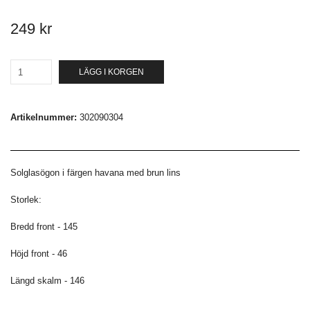
249 kr
LÄGG I KORGEN
Artikelnummer:
302090304
Solglasögon i färgen havana med brun lins
Storlek:
Bredd front - 145
Höjd front - 46
Längd skalm - 146