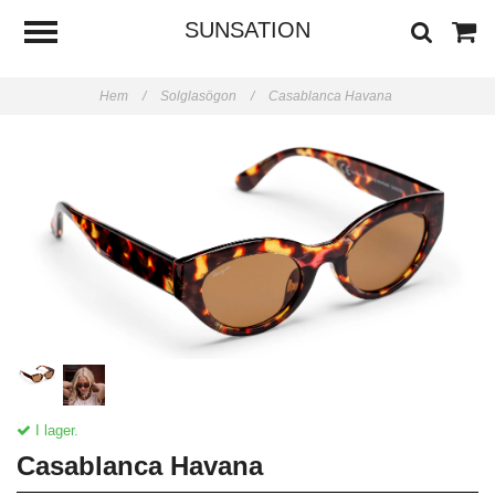
SUNSATION
Hem
/
Solglasögon
/
Casablanca Havana
I lager.
Casablanca Havana