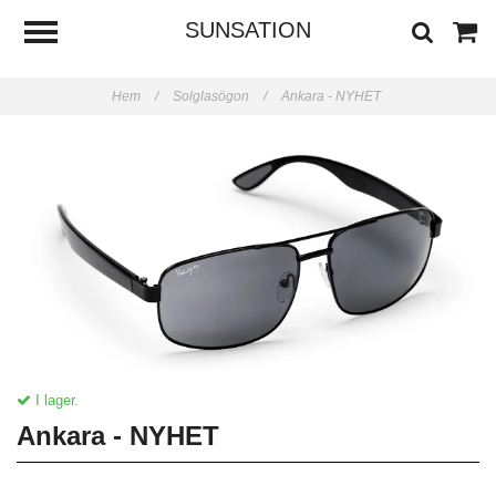
SUNSATION
Hem
/
Solglasögon
/
Ankara - NYHET
I lager.
Ankara - NYHET