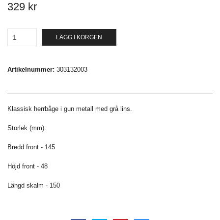
329 kr
LÄGG I KORGEN
Artikelnummer:
303132003
Klassisk herrbåge i gun metall med grå lins.
Storlek (mm):
Bredd front - 145
Höjd front - 48
Längd skalm - 150