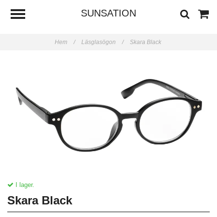
SUNSATION
Hem
/
Läsglasögon
/
Skara Black
I lager.
Skara Black