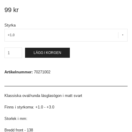
99 kr
Styrka
+1.0
LÄGG I KORGEN
Artikelnummer:
70271002
Klassiska oval/runda läsglasögon i matt svart
Finns i styrkorna: +1.0 - +3.0
Storlek i mm:
Bredd front - 138