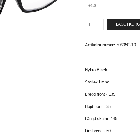
+1.0
LÄGG I KOR
Artikelnummer:
703050210
Nybro Black
Storlek i mm:
Bredd front - 135
Höjd front - 35
Längd skalm -145
Linsbredd - 50