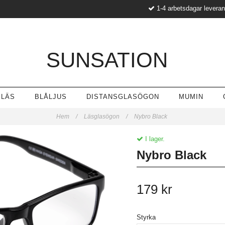
1-4 arbetsdagar levera
SUNSATION
LÄS
BLÅLJUS
DISTANSGLASÖGON
MUMIN
Hem
/
Läsglasögon
/
Nybro Black
I lager.
Nybro Black
179 kr
Styrka