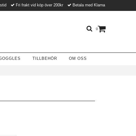
nstid
Fri frakt vid köp över 200kr
Betala med Klarna
0
GOGGLES
TILLBEHÖR
OM OSS