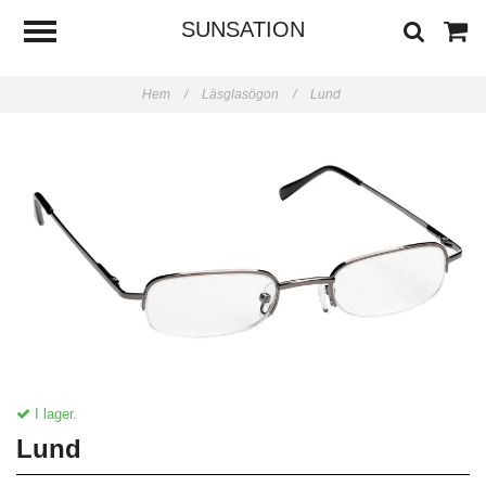
SUNSATION
Hem
/
Läsglasögon
/
Lund
I lager.
Lund