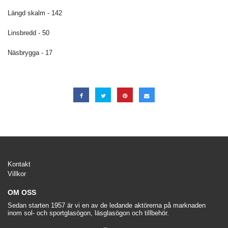
Längd skalm - 142
Linsbredd - 50
Näsbrygga - 17
Kontakt
Villkor
OM OSS
Sedan starten 1957 är vi en av de ledande aktörerna på marknaden
inom sol- och sportglasögon, läsglasögon och tillbehör.