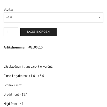
Styrka
+1.0
LÄGG I KORGEN
Artikelnummer:
702596310
Läsglasögon i transparent olivgrönt.
Finns i styrkorna: +1.0 - +3.0
Storlek i mm:
Bredd front - 137
Höjd front - 44