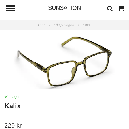
SUNSATION
Hem
/
Läsglasögon
/
Kalix
I lager.
Kalix
229 kr