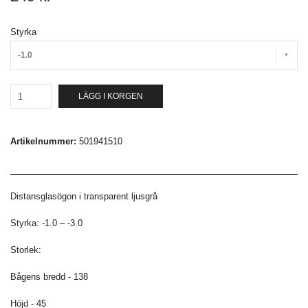
Styrka
-1.0
LÄGG I KORGEN
Artikelnummer:
501941510
Distansglasögon i transparent ljusgrå
Styrka: -1.0 – -3.0
Storlek:
Bågens bredd - 138
Höjd - 45