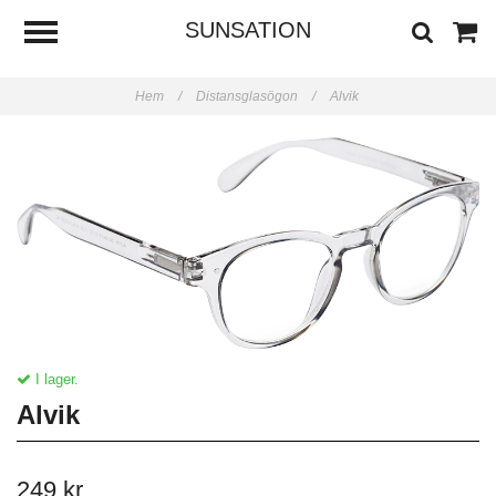
SUNSATION
Hem
/
Distansglasögon
/
Alvik
I lager.
Alvik
249 kr