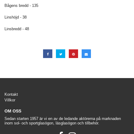
Bågens bredd - 135
Linshöjd - 38
Linsbredd - 48
Kontakt
Villkor
OM OSS
Sedan starten 1957 är vi en av de ledande aktörerna på marknaden
inom sol- och sportglasögon, läsglasögon och tillbehör.