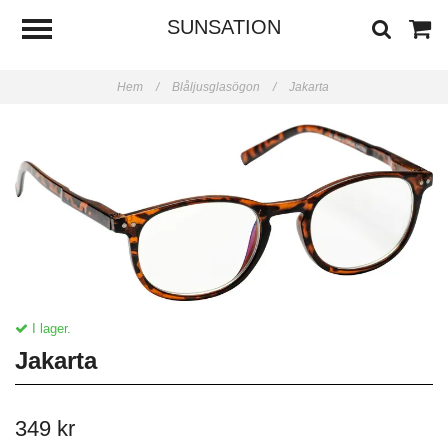
SUNSATION
Hem
/
Blåljusglasögon
/
Jakarta
I lager.
Jakarta
349 kr